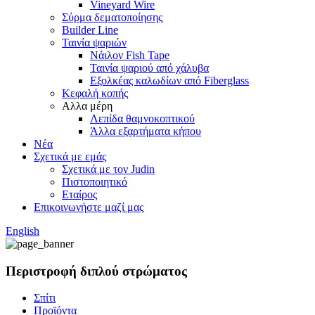
Vineyard Wire
Σύρμα δεματοποίησης
Builder Line
Ταινία ψαριών
Νάιλον Fish Tape
Ταινία ψαριού από χάλυβα
Εξολκέας καλωδίων από Fiberglass
Κεφαλή κοπής
Αλλα μέρη
Λεπίδα θαμνοκοπτικού
Άλλα εξαρτήματα κήπου
Νέα
Σχετικά με εμάς
Σχετικά με τον Judin
Πιστοποιητικό
Εταίρος
Επικοινωνήστε μαζί μας
English
Περιστροφή διπλού στρώματος
Σπίτι
Προϊόντα