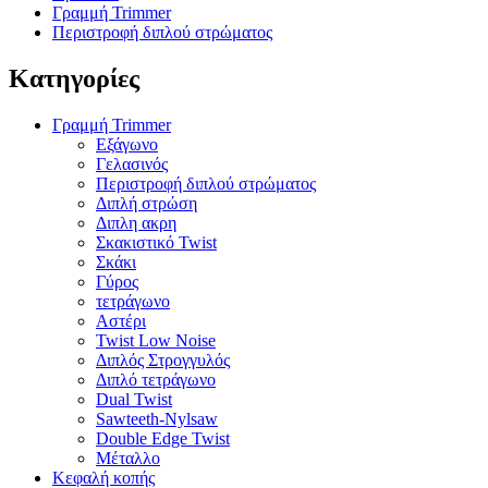
Γραμμή Trimmer
Περιστροφή διπλού στρώματος
Κατηγορίες
Γραμμή Trimmer
Εξάγωνο
Γελασινός
Περιστροφή διπλού στρώματος
Διπλή στρώση
Διπλη ακρη
Σκακιστικό Twist
Σκάκι
Γύρος
τετράγωνο
Αστέρι
Twist Low Noise
Διπλός Στρογγυλός
Διπλό τετράγωνο
Dual Twist
Sawteeth-Nylsaw
Double Edge Twist
Μέταλλο
Κεφαλή κοπής