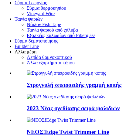
Σύρμα Γεωργίας
Σύρμα θερμοκηπίου
Vineyard Wire
Ταινία ψαριών
Νάιλον Fish Tape
Ταινία ψαριού από χάλυβα
Εξολκέας καλωδίων από Fiberglass
Σύρμα δεματοποίησης
Builder Line
Αλλα μέρη
Λεπίδα θαμνοκοπτικού
Άλλα εξαρτήματα κήπου
Στρογγυλή σπειροειδής γραμμή κοπής
2023 Νέας σχεδίασης σειρά ψαλιδιών
ΝΕΟΣ!Edge Twist Trimmer Line