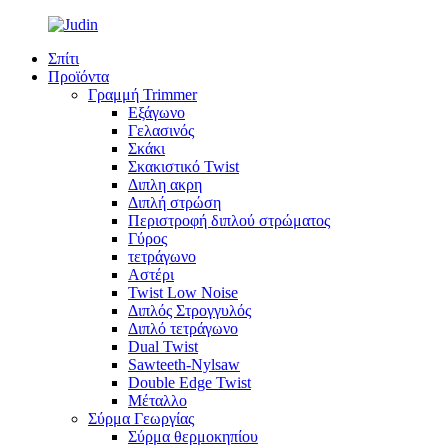
Σπίτι
Προϊόντα
Γραμμή Trimmer
Εξάγωνο
Γελασινός
Σκάκι
Σκακιστικό Twist
Διπλη ακρη
Διπλή στρώση
Περιστροφή διπλού στρώματος
Γύρος
τετράγωνο
Αστέρι
Twist Low Noise
Διπλός Στρογγυλός
Διπλό τετράγωνο
Dual Twist
Sawteeth-Nylsaw
Double Edge Twist
Μέταλλο
Σύρμα Γεωργίας
Σύρμα θερμοκηπίου