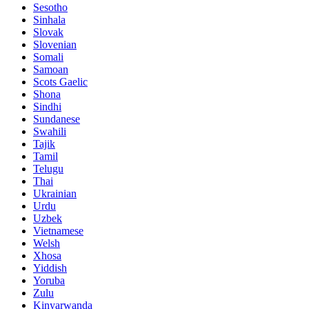
Sesotho
Sinhala
Slovak
Slovenian
Somali
Samoan
Scots Gaelic
Shona
Sindhi
Sundanese
Swahili
Tajik
Tamil
Telugu
Thai
Ukrainian
Urdu
Uzbek
Vietnamese
Welsh
Xhosa
Yiddish
Yoruba
Zulu
Kinyarwanda