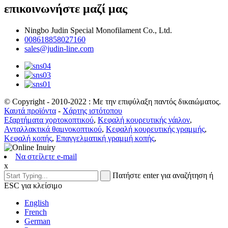
επικοινωνήστε μαζί μας
Ningbo Judin Special Monofilament Co., Ltd.
008618858027160
sales@judin-line.com
© Copyright - 2010-2022 : Με την επιφύλαξη παντός δικαιώματος.
Καυτά προϊόντα
-
Χάρτης ιστότοπου
Εξαρτήματα χορτοκοπτικού
,
Κεφαλή κουρευτικής νάιλον
,
Ανταλλακτικά θαμνοκοπτικού
,
Κεφαλή κουρευτικής γραμμής
,
Κεφαλή κοπής
,
Επαγγελματική γραμμή κοπής
,
Να στείλετε e-mail
x
Πατήστε enter για αναζήτηση ή
ESC για κλείσιμο
English
French
German